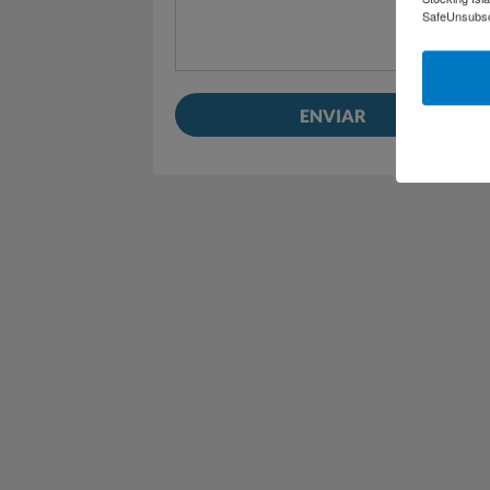
SafeUnsubscr
ENVIAR
Saint Francis Resort & Marina
stocking island
George Town Exuma 29210
Bahamas
242-557-9629
saintfrancisresort@gmail.com
2026
All rights reserved