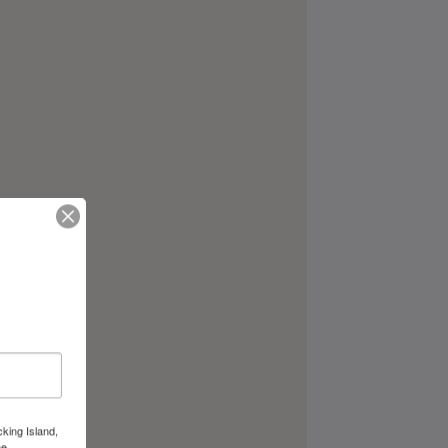
cking Island,
he