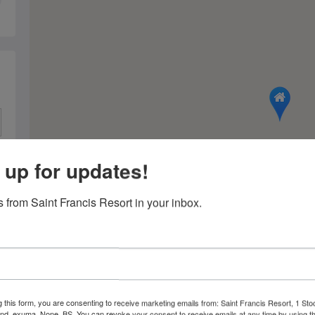
 up for updates!
 from Saint Francis Resort in your inbox.
g this form, you are consenting to receive marketing emails from: Saint Francis Resort, 1 Sto
and, exuma, None, BS. You can revoke your consent to receive emails at any time by using t