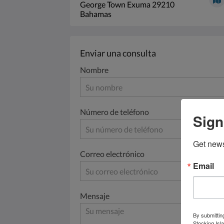
George Town Exuma 29210
Bahamas
Enviar una consulta
Nombre
Número de teléfono
Sign
Get news
Correo electrónico
Email
Mensaje
By submittin
Stocking Isl