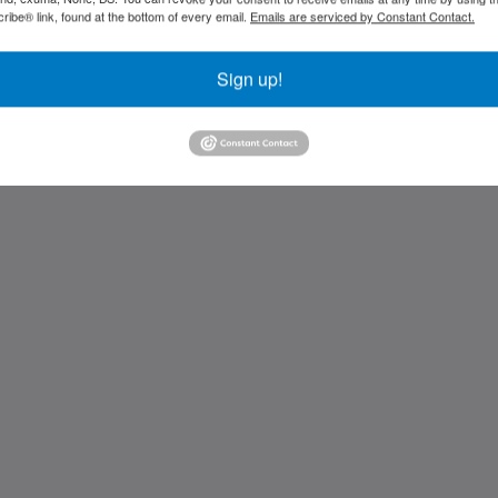
ibe® link, found at the bottom of every email.
Emails are serviced by Constant Contact.
Sign up!
Kids Very Welcome!
St Francis Resort &
Marina
Galería de fotos
Contáctenos
繁體
Dansk
Nederlands
English
Suomi
Français
Deutsch
Íslenska