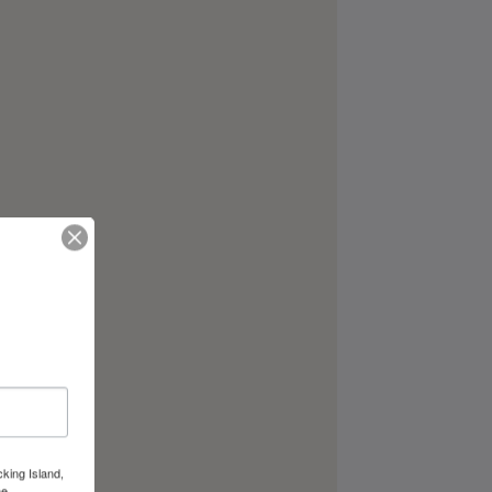
cking Island,
he