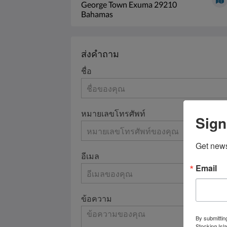
George Town Exuma 29210
Bahamas
ส่งคำถาม
ชื่อ
หมายเลขโทรศัพท์
Sign
Get news
อีเมล
Email
ข้อความ
By submittin
Stocking Isl