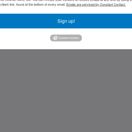
ibe® link, found at the bottom of every email.
Emails are serviced by Constant Contact.
Sign up!
Kids Very Welcome!
St Francis Resort &
Marina
แกลเลอรี
ติดต่อเรา
繁體
Dansk
Nederlands
English
Suomi
Français
Deutsch
Íslenska