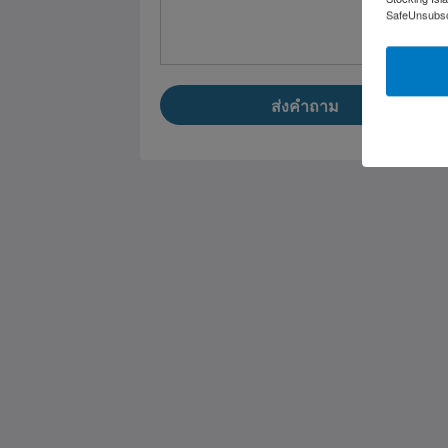
SafeUnsubscr
ส่งคำถาม
Saint Francis Resort & Marina
stocking island
George Town Exuma 29210
Bahamas
242-557-9629
saintfrancisresort@gmail.com
2026
All rights reserved