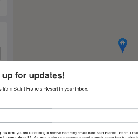
 up for updates!
 from Saint Francis Resort in your inbox.
g this form, you are consenting to receive marketing emails from: Saint Francis Resort, 1 Sto
and, exuma, None, BS. You can revoke your consent to receive emails at any time by using t