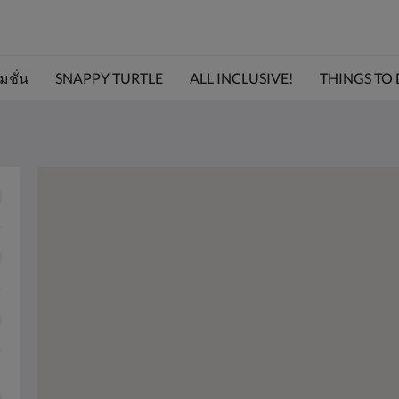
มชั่น
SNAPPY TURTLE
ALL INCLUSIVE!
THINGS TO D