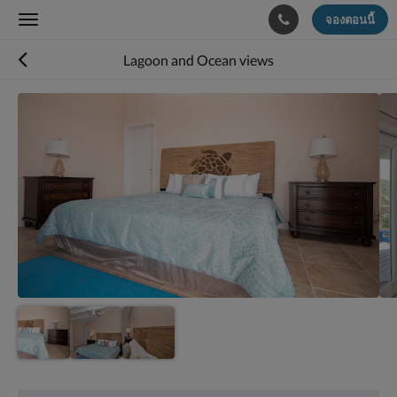
จองตอนนี้
Toggle
navigation
Lagoon and Ocean views
ด้าน
ล่าง
คือ
ตัว
เลื่อน
คุณ
สามารถ
เลือก
ดู
รูปภาพ
ต่าง
ได้
โดย
เลื่อน
ไป
ซ้าย
หรือ
สิ่ง
ขวา
อำนวย