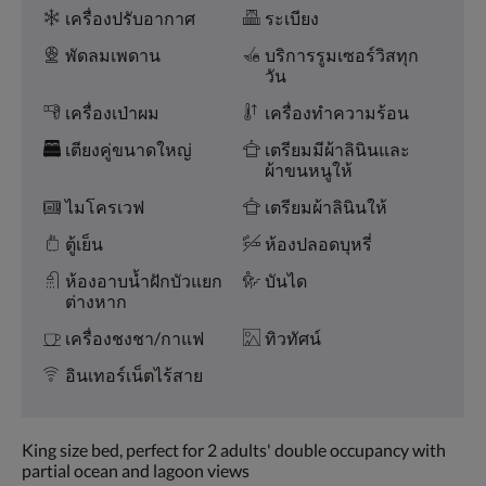
หรือ
ความ
เครื่องปรับอากาศ
ระเบียง
กด
สะดวก
ที่
พัดลมเพดาน
บริการรูมเซอร์วิสทุก
ปุ่ม
วัน
ต่อ
ไป
เครื่องเป่าผม
เครื่องทำความร้อน
และ
เตียงคู่ขนาดใหญ่
เตรียมมีผ้าลินินและ
ก่อน
ผ้าขนหนูให้
หน้า
ไมโครเวฟ
เตรียมผ้าลินินให้
ตู้เย็น
ห้องปลอดบุหรี่
ห้องอาบน้ำฝักบัวแยก
บันได
ต่างหาก
เครื่องชงชา/กาแฟ
ทิวทัศน์
อินเทอร์เน็ตไร้สาย
King size bed, perfect for 2 adults' double occupancy with
partial ocean and lagoon views